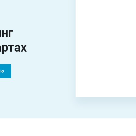
инг
артах
цию