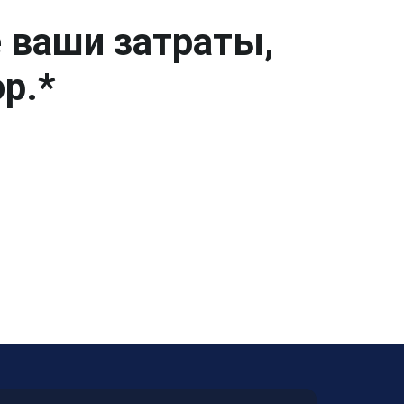
е ваши затраты,
р.*