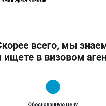
тами в офисе и онлайн
Скорее всего, мы знаем
 ищете в визовом аген
Обоснованную цену