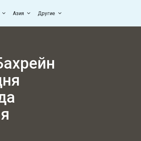
Азия
Другие
Бахрейн
дня
да
ия