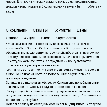
часов. Для юридических лиц: по вопросам закрывающих
документов, пишите в бухгалтерию на почту
buh.info@visa-
sc.ru
О компании
Отзывы
Контакты
Цены
Оплата
Акции
Блог
Карта сайта
* Уважаемые клиенты, обращаем ваше внимание на то, что
агентство Visa Services Center не является Консульством или
официальным представительством какой-либо страны, поэтому во
всех случаях окончательное решение о выдаче визы принимается
не сотрудниками агентства, а сотрудниками Консульства той
страны, в которую запрашивается виза.
Компания VSC несет полную ответственность за оказанные услуги,
а именно, за правильность подготовленных документов и за
достоверность данных.
За отказы в выдаче визы офицером Консульства по субъективным
причинам Центр Визовых Услуг ответственности не несет.
Консультация бесплатна при оплате услуг оформления визы. Если к
онсультация предоставляется как отдельная услуга, её стоимость с
оставляет 2 000 рублей.
Оставляя заявку на сайте, или обращаясь в Центр Визовых Услуг по