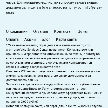
часов. Для юридических лиц: по вопросам закрывающих
документов, пишите в бухгалтерию на почту
buh.info@visa-
sc.ru
О компании
Отзывы
Контакты
Цены
Оплата
Акции
Блог
Карта сайта
* Уважаемые клиенты, обращаем ваше внимание на то, что
агентство Visa Services Center не является Консульством или
официальным представительством какой-либо страны, поэтому во
всех случаях окончательное решение о выдаче визы принимается
не сотрудниками агентства, а сотрудниками Консульства той
страны, в которую запрашивается виза.
Компания VSC несет полную ответственность за оказанные услуги,
а именно, за правильность подготовленных документов и за
достоверность данных.
За отказы в выдаче визы офицером Консульства по субъективным
причинам Центр Визовых Услуг ответственности не несет.
Консультация бесплатна при оплате услуг оформления визы. Если к
онсультация предоставляется как отдельная услуга, её стоимость с
оставляет 2 000 рублей.
Оставляя заявку на сайте, или обращаясь в Центр Визовых Услуг по