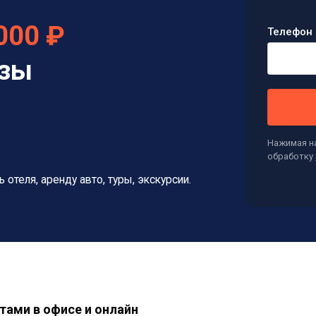
000 ₽
Телефон 
изы
Нажимая на
обработку
ь отеля, аренду авто, туры, экскурсии.
тами в офисе и онлайн