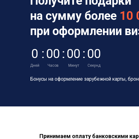
Получите подарки
на сумму более
10 
при оформлении в
0
:
0
0
:
0
0
:
0
0
Дней
Часов
Минут
Секунд
Бонусы на оформление зарубежной карты,
брон
Принимаем оплату банковскими кар