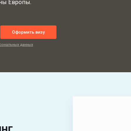
аны Европы.
Оформить визу
сональных данных
инг