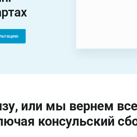
артах
ультацию
зу, или мы вернем вс
лючая консульский сбо