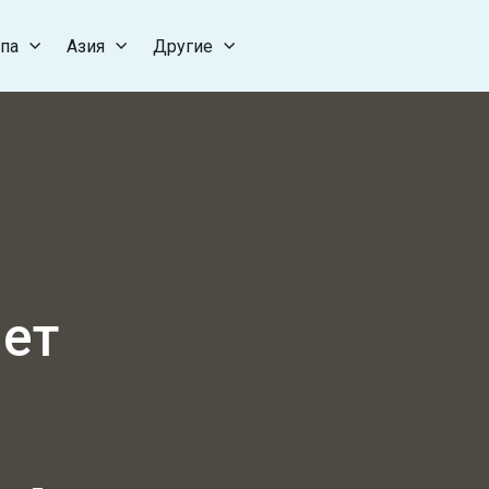
па
Азия
Другие
лет