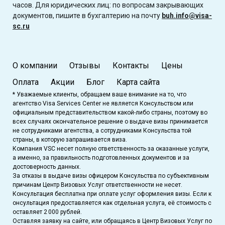
часов. Для юридических лиц: по вопросам закрывающих
документов, пишите в бухгалтерию на почту
buh.info@visa-
sc.ru
О компании
Отзывы
Контакты
Цены
Оплата
Акции
Блог
Карта сайта
* Уважаемые клиенты, обращаем ваше внимание на то, что
агентство Visa Services Center не является Консульством или
официальным представительством какой-либо страны, поэтому во
всех случаях окончательное решение о выдаче визы принимается
не сотрудниками агентства, а сотрудниками Консульства той
страны, в которую запрашивается виза.
Компания VSC несет полную ответственность за оказанные услуги,
а именно, за правильность подготовленных документов и за
достоверность данных.
За отказы в выдаче визы офицером Консульства по субъективным
причинам Центр Визовых Услуг ответственности не несет.
Консультация бесплатна при оплате услуг оформления визы. Если к
онсультация предоставляется как отдельная услуга, её стоимость с
оставляет 2 000 рублей.
Оставляя заявку на сайте, или обращаясь в Центр Визовых Услуг по