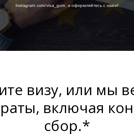
Instagram.com/visa_gum, и оформляйтесь с нами!
ите визу, или мы в
раты, включая ко
сбор.*