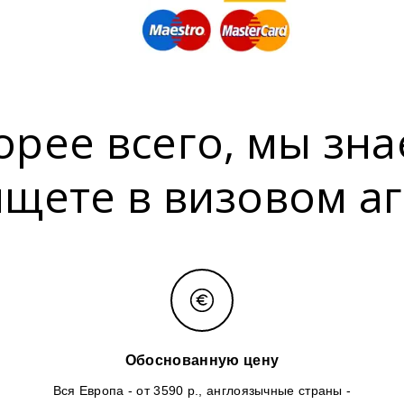
орее всего, мы зна
ищете в визовом аг
Обоснованную цену
Вся Европа - от 3590 р., англоязычные страны -