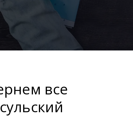
ернем все
нсульский