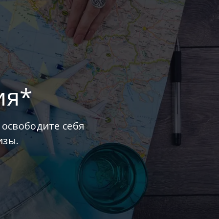
ия*
 освободите себя
изы.