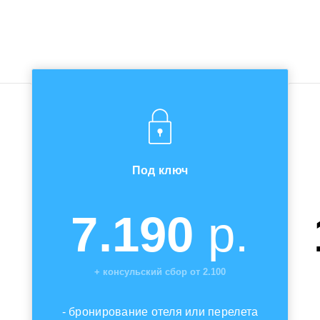
Под ключ
7.190
р.
+ консульский сбор от 2.100
- бронирование отеля или перелета