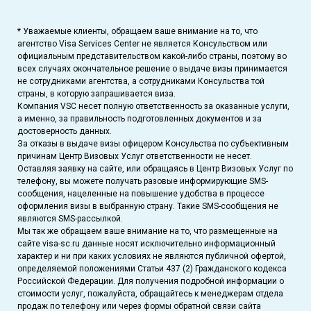
* Уважаемые клиенты, обращаем ваше внимание на то, что
агентство Visa Services Center не является Консульством или
официальным представительством какой-либо страны, поэтому во
всех случаях окончательное решение о выдаче визы принимается
не сотрудниками агентства, а сотрудниками Консульства той
страны, в которую запрашивается виза.
Компания VSC несет полную ответственность за оказанные услуги,
а именно, за правильность подготовленных документов и за
достоверность данных.
За отказы в выдаче визы офицером Консульства по субъективным
причинам Центр Визовых Услуг ответственности не несет.
Оставляя заявку на сайте, или обращаясь в Центр Визовых Услуг по
телефону, вы можете получать разовые информирующие SMS-
сообщения, нацеленные на повышение удобства в процессе
оформления визы в выбранную страну. Такие SMS-сообщения не
являются SMS-рассылкой.
Мы так же обращаем ваше внимание на то, что размещенные на
сайте visa-sc.ru данные носят исключительно информационный
характер и ни при каких условиях не являются публичной офертой,
определяемой положениями Статьи 437 (2) Гражданского кодекса
Российской Федерации. Для получения подробной информации о
стоимости услуг, пожалуйста, обращайтесь к менеджерам отдела
продаж по телефону или через формы обратной связи сайта