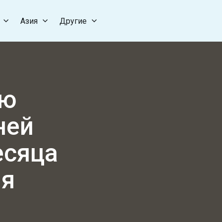
Азия
Другие
ию
дней
есяца
ия