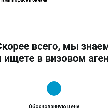
тами в офисе и онлайн
Скорее всего, мы знаем
 ищете в визовом аген
Обоснованную цену