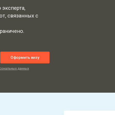
 эксперта,
от, связанных с
граничено.
Оформить визу
сональных данных