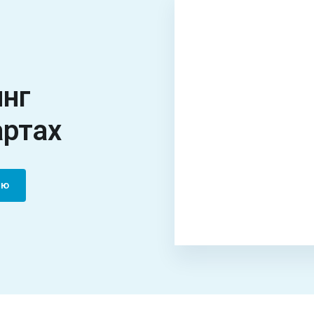
инг
артах
цию