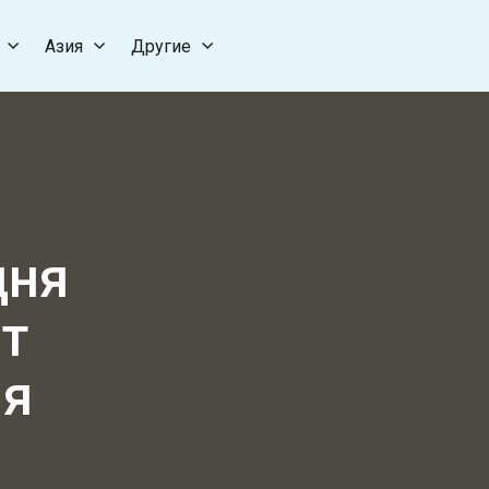
Азия
Другие
дня
ет
ия