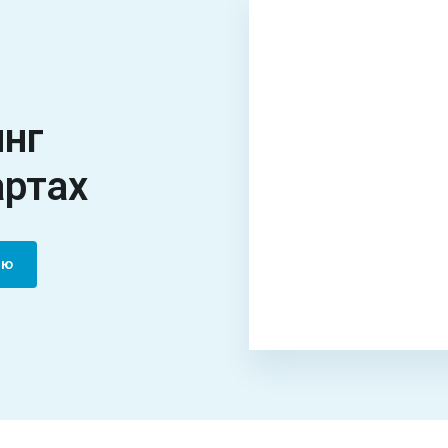
инг
артах
цию