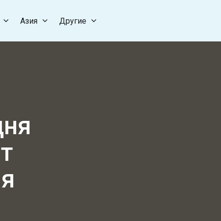
Азия
Другие
дня
ет
ия