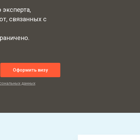
 эксперта,
от, связанных с
граничено.
Оформить визу
сональных данных