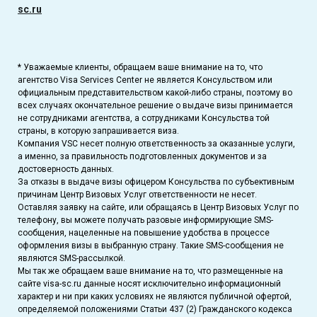
sc.ru
* Уважаемые клиенты, обращаем ваше внимание на то, что
агентство Visa Services Center не является Консульством или
официальным представительством какой-либо страны, поэтому во
всех случаях окончательное решение о выдаче визы принимается
не сотрудниками агентства, а сотрудниками Консульства той
страны, в которую запрашивается виза.
Компания VSC несет полную ответственность за оказанные услуги,
а именно, за правильность подготовленных документов и за
достоверность данных.
За отказы в выдаче визы офицером Консульства по субъективным
причинам Центр Визовых Услуг ответственности не несет.
Оставляя заявку на сайте, или обращаясь в Центр Визовых Услуг по
телефону, вы можете получать разовые информирующие SMS-
сообщения, нацеленные на повышение удобства в процессе
оформления визы в выбранную страну. Такие SMS-сообщения не
являются SMS-рассылкой.
Мы так же обращаем ваше внимание на то, что размещенные на
сайте visa-sc.ru данные носят исключительно информационный
характер и ни при каких условиях не являются публичной офертой,
определяемой положениями Статьи 437 (2) Гражданского кодекса