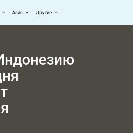
Азия
Другие
 Индонезию
дня
ет
ия