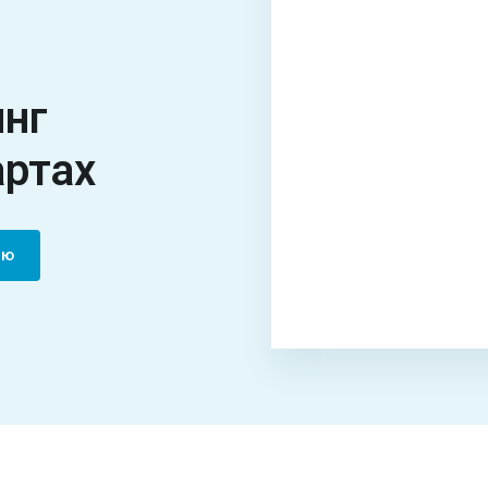
инг
артах
цию