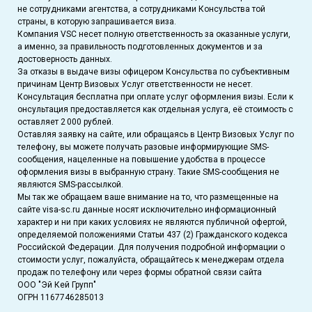
не сотрудниками агентства, а сотрудниками Консульства той
страны, в которую запрашивается виза.
Компания VSC несет полную ответственность за оказанные услуги,
а именно, за правильность подготовленных документов и за
достоверность данных.
За отказы в выдаче визы офицером Консульства по субъективным
причинам Центр Визовых Услуг ответственности не несет.
Консультация бесплатна при оплате услуг оформления визы. Если к
онсультация предоставляется как отдельная услуга, её стоимость с
оставляет 2 000 рублей.
Оставляя заявку на сайте, или обращаясь в Центр Визовых Услуг по
телефону, вы можете получать разовые информирующие SMS-
сообщения, нацеленные на повышение удобства в процессе
оформления визы в выбранную страну. Такие SMS-сообщения не
являются SMS-рассылкой.
Мы так же обращаем ваше внимание на то, что размещенные на
сайте visa-sc.ru данные носят исключительно информационный
характер и ни при каких условиях не являются публичной офертой,
определяемой положениями Статьи 437 (2) Гражданского кодекса
Российской Федерации. Для получения подробной информации о
стоимости услуг, пожалуйста, обращайтесь к менеджерам отдела
продаж по телефону или через формы обратной связи сайта
ООО "Эй Кей Групп"
ОГРН 1167746285013