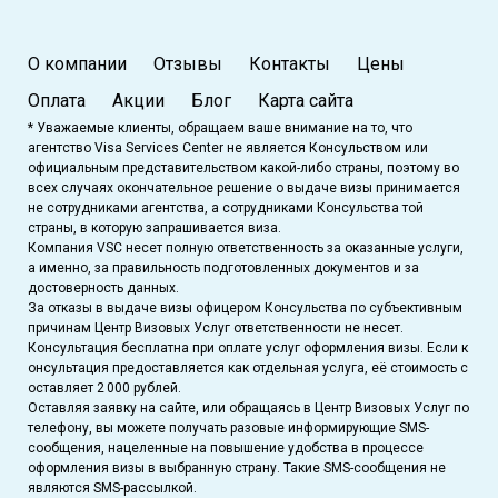
О компании
Отзывы
Контакты
Цены
Оплата
Акции
Блог
Карта сайта
* Уважаемые клиенты, обращаем ваше внимание на то, что
агентство Visa Services Center не является Консульством или
официальным представительством какой-либо страны, поэтому во
всех случаях окончательное решение о выдаче визы принимается
не сотрудниками агентства, а сотрудниками Консульства той
страны, в которую запрашивается виза.
Компания VSC несет полную ответственность за оказанные услуги,
а именно, за правильность подготовленных документов и за
достоверность данных.
За отказы в выдаче визы офицером Консульства по субъективным
причинам Центр Визовых Услуг ответственности не несет.
Консультация бесплатна при оплате услуг оформления визы. Если к
онсультация предоставляется как отдельная услуга, её стоимость с
оставляет 2 000 рублей.
Оставляя заявку на сайте, или обращаясь в Центр Визовых Услуг по
телефону, вы можете получать разовые информирующие SMS-
сообщения, нацеленные на повышение удобства в процессе
оформления визы в выбранную страну. Такие SMS-сообщения не
являются SMS-рассылкой.