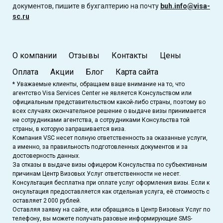
документов, пишите в бухгалтерию на почту
buh.info@visa-
sc.ru
О компании
Отзывы
Контакты
Цены
Оплата
Акции
Блог
Карта сайта
* Уважаемые клиенты, обращаем ваше внимание на то, что
агентство Visa Services Center не является Консульством или
официальным представительством какой-либо страны, поэтому во
всех случаях окончательное решение о выдаче визы принимается
не сотрудниками агентства, а сотрудниками Консульства той
страны, в которую запрашивается виза.
Компания VSC несет полную ответственность за оказанные услуги,
а именно, за правильность подготовленных документов и за
достоверность данных.
За отказы в выдаче визы офицером Консульства по субъективным
причинам Центр Визовых Услуг ответственности не несет.
Консультация бесплатна при оплате услуг оформления визы. Если к
онсультация предоставляется как отдельная услуга, её стоимость с
оставляет 2 000 рублей.
Оставляя заявку на сайте, или обращаясь в Центр Визовых Услуг по
телефону, вы можете получать разовые информирующие SMS-