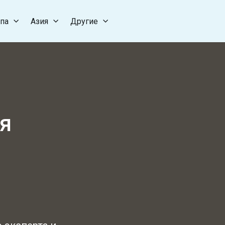
па
Азия
Другие
ня
я