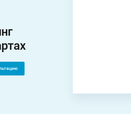
инг
артах
ультацию