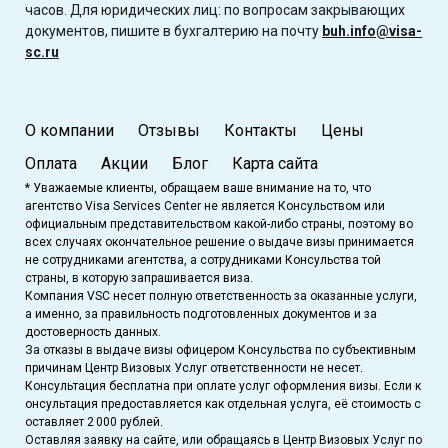
часов. Для юридических лиц: по вопросам закрывающих
документов, пишите в бухгалтерию на почту
buh.info@visa-
sc.ru
О компании
Отзывы
Контакты
Цены
Оплата
Акции
Блог
Карта сайта
* Уважаемые клиенты, обращаем ваше внимание на то, что
агентство Visa Services Center не является Консульством или
официальным представительством какой-либо страны, поэтому во
всех случаях окончательное решение о выдаче визы принимается
не сотрудниками агентства, а сотрудниками Консульства той
страны, в которую запрашивается виза.
Компания VSC несет полную ответственность за оказанные услуги,
а именно, за правильность подготовленных документов и за
достоверность данных.
За отказы в выдаче визы офицером Консульства по субъективным
причинам Центр Визовых Услуг ответственности не несет.
Консультация бесплатна при оплате услуг оформления визы. Если к
онсультация предоставляется как отдельная услуга, её стоимость с
оставляет 2 000 рублей.
Оставляя заявку на сайте, или обращаясь в Центр Визовых Услуг по