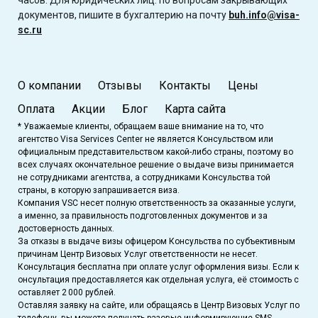
документов, пишите в бухгалтерию на почту
buh.info@visa-
sc.ru
О компании
Отзывы
Контакты
Цены
Оплата
Акции
Блог
Карта сайта
* Уважаемые клиенты, обращаем ваше внимание на то, что
агентство Visa Services Center не является Консульством или
официальным представительством какой-либо страны, поэтому во
всех случаях окончательное решение о выдаче визы принимается
не сотрудниками агентства, а сотрудниками Консульства той
страны, в которую запрашивается виза.
Компания VSC несет полную ответственность за оказанные услуги,
а именно, за правильность подготовленных документов и за
достоверность данных.
За отказы в выдаче визы офицером Консульства по субъективным
причинам Центр Визовых Услуг ответственности не несет.
Консультация бесплатна при оплате услуг оформления визы. Если к
онсультация предоставляется как отдельная услуга, её стоимость с
оставляет 2 000 рублей.
Оставляя заявку на сайте, или обращаясь в Центр Визовых Услуг по
телефону, вы можете получать разовые информирующие SMS-