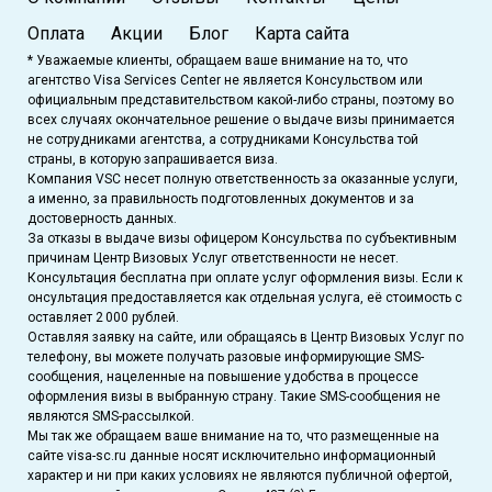
Оплата
Акции
Блог
Карта сайта
* Уважаемые клиенты, обращаем ваше внимание на то, что
агентство Visa Services Center не является Консульством или
официальным представительством какой-либо страны, поэтому во
всех случаях окончательное решение о выдаче визы принимается
не сотрудниками агентства, а сотрудниками Консульства той
страны, в которую запрашивается виза.
Компания VSC несет полную ответственность за оказанные услуги,
а именно, за правильность подготовленных документов и за
достоверность данных.
За отказы в выдаче визы офицером Консульства по субъективным
причинам Центр Визовых Услуг ответственности не несет.
Консультация бесплатна при оплате услуг оформления визы. Если к
онсультация предоставляется как отдельная услуга, её стоимость с
оставляет 2 000 рублей.
Оставляя заявку на сайте, или обращаясь в Центр Визовых Услуг по
телефону, вы можете получать разовые информирующие SMS-
сообщения, нацеленные на повышение удобства в процессе
оформления визы в выбранную страну. Такие SMS-сообщения не
являются SMS-рассылкой.
Мы так же обращаем ваше внимание на то, что размещенные на
сайте visa-sc.ru данные носят исключительно информационный
характер и ни при каких условиях не являются публичной офертой,