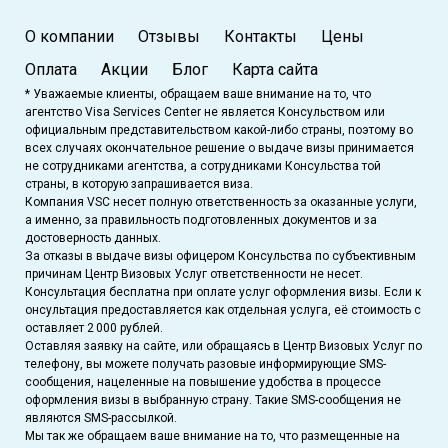
О компании
Отзывы
Контакты
Цены
Оплата
Акции
Блог
Карта сайта
* Уважаемые клиенты, обращаем ваше внимание на то, что
агентство Visa Services Center не является Консульством или
официальным представительством какой-либо страны, поэтому во
всех случаях окончательное решение о выдаче визы принимается
не сотрудниками агентства, а сотрудниками Консульства той
страны, в которую запрашивается виза.
Компания VSC несет полную ответственность за оказанные услуги,
а именно, за правильность подготовленных документов и за
достоверность данных.
За отказы в выдаче визы офицером Консульства по субъективным
причинам Центр Визовых Услуг ответственности не несет.
Консультация бесплатна при оплате услуг оформления визы. Если к
онсультация предоставляется как отдельная услуга, её стоимость с
оставляет 2 000 рублей.
Оставляя заявку на сайте, или обращаясь в Центр Визовых Услуг по
телефону, вы можете получать разовые информирующие SMS-
сообщения, нацеленные на повышение удобства в процессе
оформления визы в выбранную страну. Такие SMS-сообщения не
являются SMS-рассылкой.
Мы так же обращаем ваше внимание на то, что размещенные на