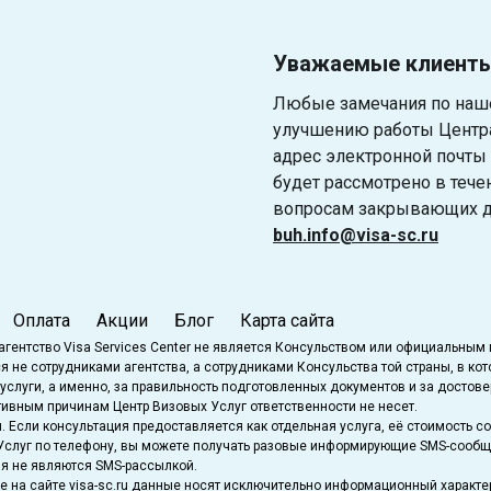
Уважаемые клиент
Любые замечания по наше
улучшению работы Центра
адрес электронной почты
будет рассмотрено в тече
вопросам закрывающих до
buh.info@visa-sc.ru
Оплата
Акции
Блог
Карта сайта
агентство Visa Services Center не является Консульством или официальным 
 не сотрудниками агентства, а сотрудниками Консульства той страны, в кот
услуги, а именно, за правильность подготовленных документов и за достове
ивным причинам Центр Визовых Услуг ответственности не несет.
 Если консультация предоставляется как отдельная услуга, её стоимость со
х Услуг по телефону, вы можете получать разовые информирующие SMS-сооб
я не являются SMS-рассылкой.
 на сайте visa-sc.ru данные носят исключительно информационный характер