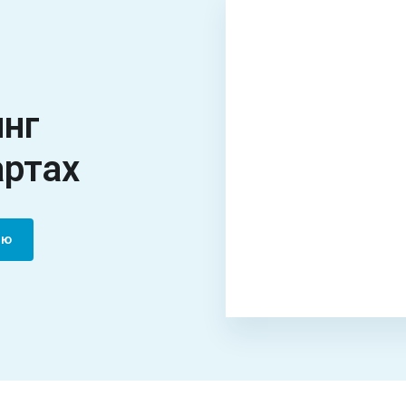
инг
артах
цию