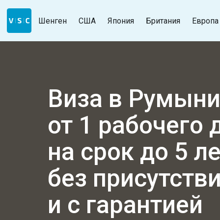
Шенген
США
Япония
Британия
Европа
Виза в Румын
от 1 рабочего 
на
срок до 5 л
без присутств
и с гарантией