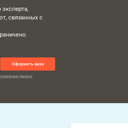
 эксперта,
от, связанных с
граничено.
Оформить визу
сональных данных