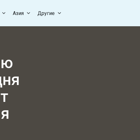
Азия
Другие
ию
дня
ет
ия