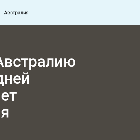
Австралия
Австралию
дней
лет
ия