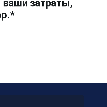
е ваши затраты,
р.*