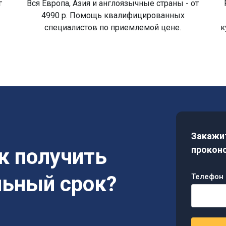
г
Вся Европа, Азия и англоязычные страны - от
4990 р. Помощь квалифицированных
специалистов по приемлемой цене.
к
Закажит
ак получить
проконс
льный срок?
Телефон 