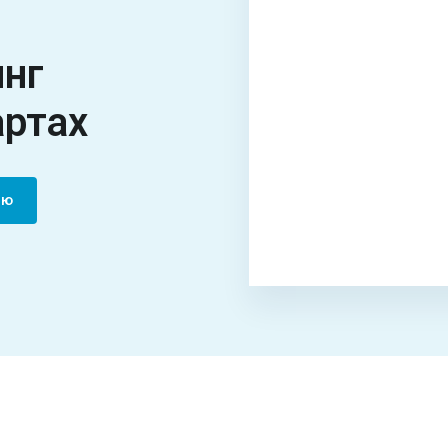
инг
артах
цию