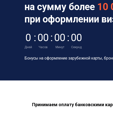
на сумму более
10 
при оформлении в
0
:
0
0
:
0
0
:
0
0
Дней
Часов
Минут
Секунд
Бонусы на оформление зарубежной карты,
брон
Принимаем оплату банковскими кар