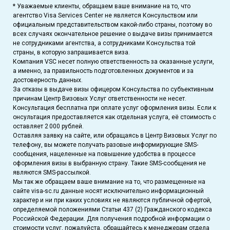
* Уважаемые клиенты, обращаем ваше внимание на то, что
агентство Visa Services Center не является Консульством или
официальным представительством какой-либо страны, поэтому во
всех случаях окончательное решение о выдаче визы принимается
не сотрудниками агентства, а сотрудниками Консульства той
страны, в которую запрашивается виза.
Компания VSC несет полную ответственность за оказанные услуги,
а именно, за правильность подготовленных документов и за
достоверность данных.
За отказы в выдаче визы офицером Консульства по субъективным
причинам Центр Визовых Услуг ответственности не несет.
Консультация бесплатна при оплате услуг оформления визы. Если к
онсультация предоставляется как отдельная услуга, её стоимость с
оставляет 2 000 рублей.
Оставляя заявку на сайте, или обращаясь в Центр Визовых Услуг по
телефону, вы можете получать разовые информирующие SMS-
сообщения, нацеленные на повышение удобства в процессе
оформления визы в выбранную страну. Такие SMS-сообщения не
являются SMS-рассылкой.
Мы так же обращаем ваше внимание на то, что размещенные на
сайте visa-sc.ru данные носят исключительно информационный
характер и ни при каких условиях не являются публичной офертой,
определяемой положениями Статьи 437 (2) Гражданского кодекса
Российской Федерации. Для получения подробной информации о
стоимости услуг, пожалуйста, обращайтесь к менеджерам отдела