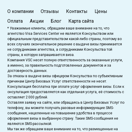
О компании
Отзывы
Контакты
Цены
Оплата
Акции
Блог
Карта сайта
* Уважаемые клиенты, обращаем ваше внимание на то, что
агентство Visa Services Center не является Консульством или
официальным представительством какой-либо страны, поэтому во
всех случаях окончательное решение о выдаче визы принимается
не сотрудниками агентства, а сотрудниками Консульства той
страны, в которую запрашивается виза.
Компания VSC несет полную ответственность за оказанные услуги,
а именно, за правильность подготовленных документов и за
достоверность данных.
За отказы в выдаче визы офицером Консульства по субъективным
причинам Центр Визовых Услуг ответственности не несет.
Консультация бесплатна при оплате услуг оформления визы. Если к
онсультация предоставляется как отдельная услуга, её стоимость с
оставляет 2 000 рублей.
Оставляя заявку на сайте, или обращаясь в Центр Визовых Услуг по
телефону, вы можете получать разовые информирующие SMS-
сообщения, нацеленные на повышение удобства в процессе
оформления визы в выбранную страну. Такие SMS-сообщения не
являются SMS-рассылкой.
Мы так же обращаем ваше внимание на то, что размещенные на