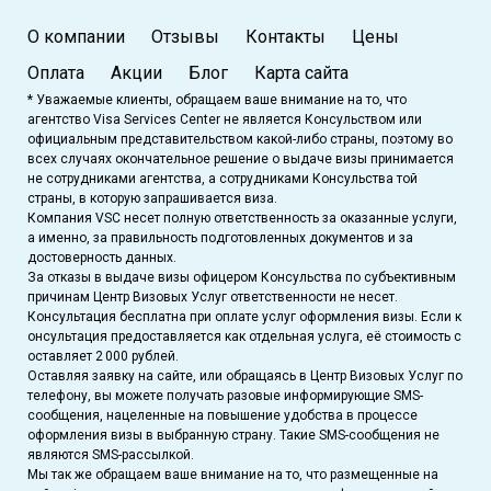
О компании
Отзывы
Контакты
Цены
Оплата
Акции
Блог
Карта сайта
* Уважаемые клиенты, обращаем ваше внимание на то, что
агентство Visa Services Center не является Консульством или
официальным представительством какой-либо страны, поэтому во
всех случаях окончательное решение о выдаче визы принимается
не сотрудниками агентства, а сотрудниками Консульства той
страны, в которую запрашивается виза.
Компания VSC несет полную ответственность за оказанные услуги,
а именно, за правильность подготовленных документов и за
достоверность данных.
За отказы в выдаче визы офицером Консульства по субъективным
причинам Центр Визовых Услуг ответственности не несет.
Консультация бесплатна при оплате услуг оформления визы. Если к
онсультация предоставляется как отдельная услуга, её стоимость с
оставляет 2 000 рублей.
Оставляя заявку на сайте, или обращаясь в Центр Визовых Услуг по
телефону, вы можете получать разовые информирующие SMS-
сообщения, нацеленные на повышение удобства в процессе
оформления визы в выбранную страну. Такие SMS-сообщения не
являются SMS-рассылкой.
Мы так же обращаем ваше внимание на то, что размещенные на