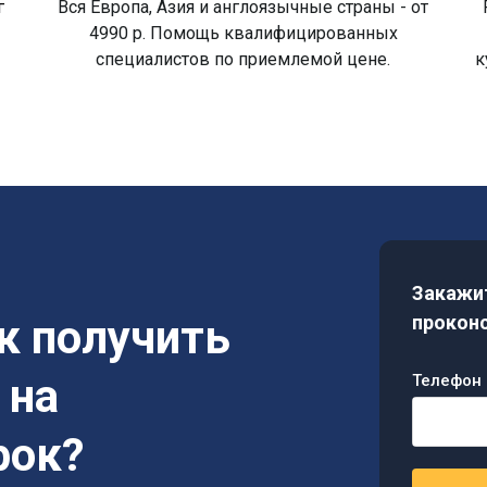
г
Вся Европа, Азия и англоязычные страны - от
4990 р. Помощь квалифицированных
специалистов по приемлемой цене.
к
Закажит
ак получить
проконс
 на
Телефон 
рок?