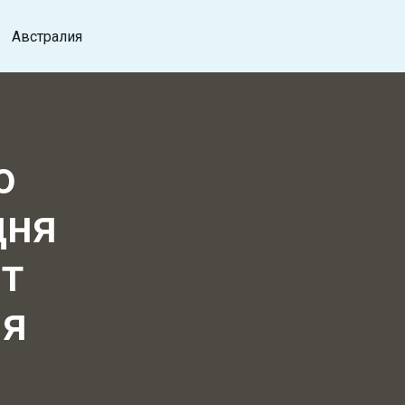
Австралия
ю
дня
ет
ия