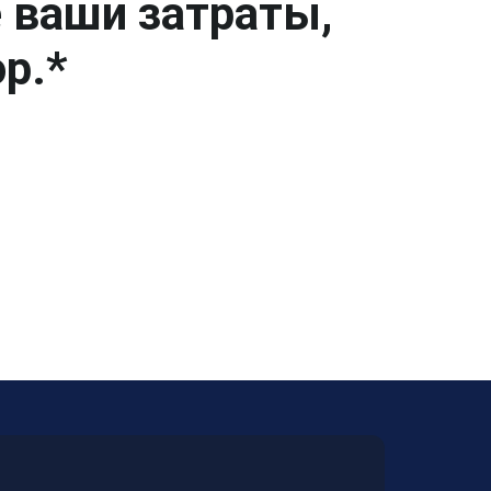
е ваши затраты,
р.*