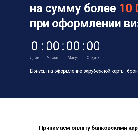
на сумму более
10 
при оформлении в
0
:
0
0
:
0
0
:
0
0
Дней
Часов
Минут
Секунд
Бонусы на оформление зарубежной карты,
брон
Принимаем оплату банковскими кар