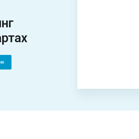
инг
артах
цию