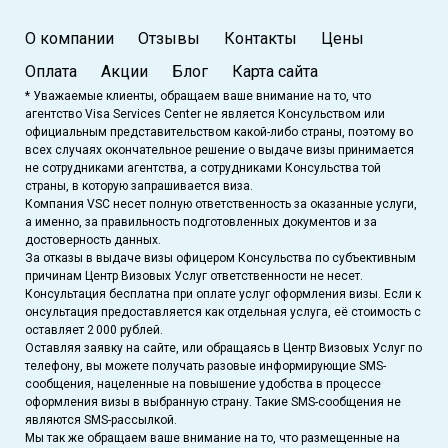
О компании
Отзывы
Контакты
Цены
Оплата
Акции
Блог
Карта сайта
* Уважаемые клиенты, обращаем ваше внимание на то, что
агентство Visa Services Center не является Консульством или
официальным представительством какой-либо страны, поэтому во
всех случаях окончательное решение о выдаче визы принимается
не сотрудниками агентства, а сотрудниками Консульства той
страны, в которую запрашивается виза.
Компания VSC несет полную ответственность за оказанные услуги,
а именно, за правильность подготовленных документов и за
достоверность данных.
За отказы в выдаче визы офицером Консульства по субъективным
причинам Центр Визовых Услуг ответственности не несет.
Консультация бесплатна при оплате услуг оформления визы. Если к
онсультация предоставляется как отдельная услуга, её стоимость с
оставляет 2 000 рублей.
Оставляя заявку на сайте, или обращаясь в Центр Визовых Услуг по
телефону, вы можете получать разовые информирующие SMS-
сообщения, нацеленные на повышение удобства в процессе
оформления визы в выбранную страну. Такие SMS-сообщения не
являются SMS-рассылкой.
Мы так же обращаем ваше внимание на то, что размещенные на