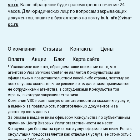
sc.ru
. Ваше обращение будет рассмотрено в течение 24
часов. Для юридических лиц: по вопросам закрывающих
документов, пишите в бухгалтерию на почту
buh.info@visa-
sc.ru
О компании
Отзывы
Контакты
Цены
Оплата
Акции
Блог
Карта сайта
* Уважаемые клиенты, обращаем ваше внимание на то, что
агентство Visa Services Center не является Консульством или
официальным представительством какой-либо страны, поэтому во
всех случаях окончательное решение о выдаче визы принимается
не сотрудниками агентства, а сотрудниками Консульства той
страны, в которую запрашивается виза.
Компания VSC несет полную ответственность за оказанные услуги,
а именно, за правильность подготовленных документов и за
достоверность данных.
За отказы в выдаче визы офицером Консульства по субъективным
причинам Центр Визовых Услуг ответственности не несет.
Консультация бесплатна при оплате услуг оформления визы. Если к
онсультация предоставляется как отдельная услуга, её стоимость с
оставляет 2 000 рублей.