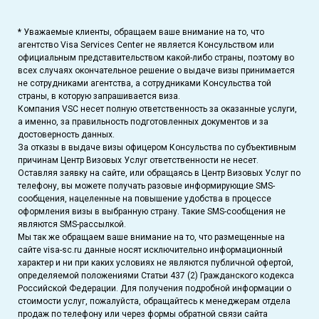
* Уважаемые клиенты, обращаем ваше внимание на то, что
агентство Visa Services Center не является Консульством или
официальным представительством какой-либо страны, поэтому во
всех случаях окончательное решение о выдаче визы принимается
не сотрудниками агентства, а сотрудниками Консульства той
страны, в которую запрашивается виза.
Компания VSC несет полную ответственность за оказанные услуги,
а именно, за правильность подготовленных документов и за
достоверность данных.
За отказы в выдаче визы офицером Консульства по субъективным
причинам Центр Визовых Услуг ответственности не несет.
Оставляя заявку на сайте, или обращаясь в Центр Визовых Услуг по
телефону, вы можете получать разовые информирующие SMS-
сообщения, нацеленные на повышение удобства в процессе
оформления визы в выбранную страну. Такие SMS-сообщения не
являются SMS-рассылкой.
Мы так же обращаем ваше внимание на то, что размещенные на
сайте visa-sc.ru данные носят исключительно информационный
характер и ни при каких условиях не являются публичной офертой,
определяемой положениями Статьи 437 (2) Гражданского кодекса
Российской Федерации. Для получения подробной информации о
стоимости услуг, пожалуйста, обращайтесь к менеджерам отдела
продаж по телефону или через формы обратной связи сайта