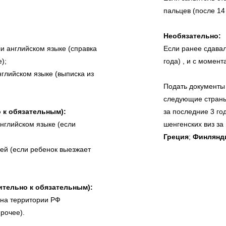
пальцев (после 14
Необязательно:
ли английском языке (справка
Если ранее сдавал
);
года) , и с момент
нглийском языке (выписка из
Подать документы 
следующие стран
 к обязательным):
за последние 3 го
английском языке (если
шенгенских виз за
Греция
;
Финлянди
лей (если ребенок выезжает
ительно к обязательным):
 на территории РФ
прочее).