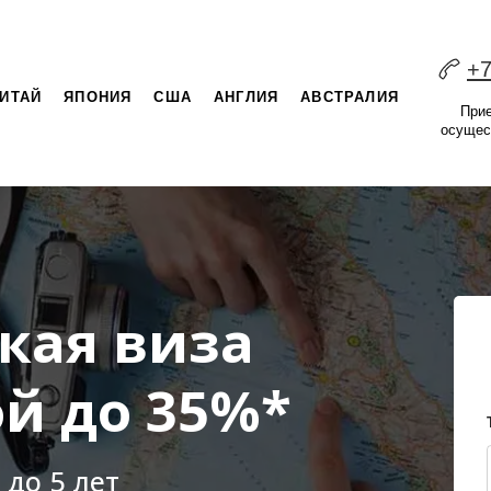
+7
ИТАЙ
ЯПОНИЯ
США
АНГЛИЯ
АВСТРАЛИЯ
При
осущес
кая виза
ой до 35%*
 до 5 лет