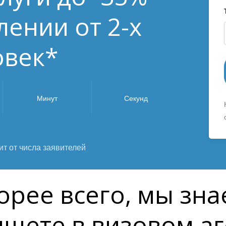
ении от 2-х
овек*
Минут
Секунд
ит от числа заявителей
орее всего, мы зна
ищете в визовом аг