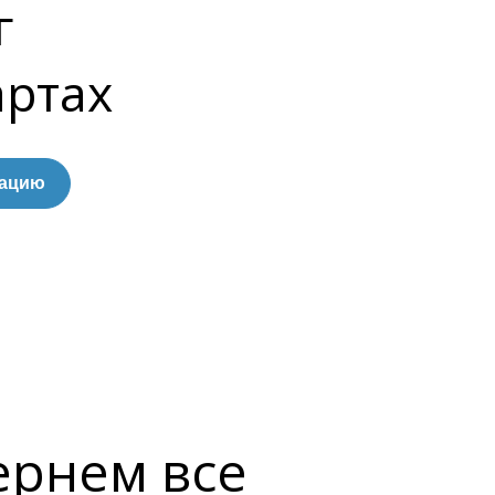
г
артах
тацию
ернем все