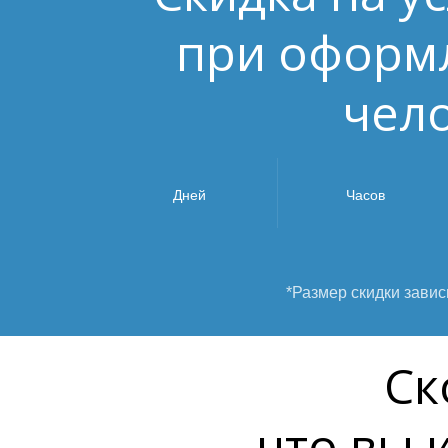
при оформл
чел
Дней
Часов
*Размер скидки завис
Ск
что вы 