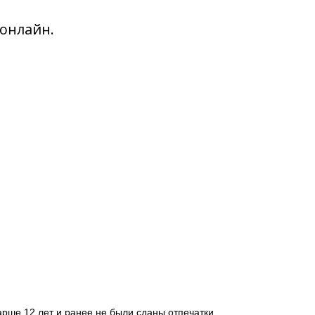
онлайн.
арше 12 лет и ранее не были сданы отпечатки