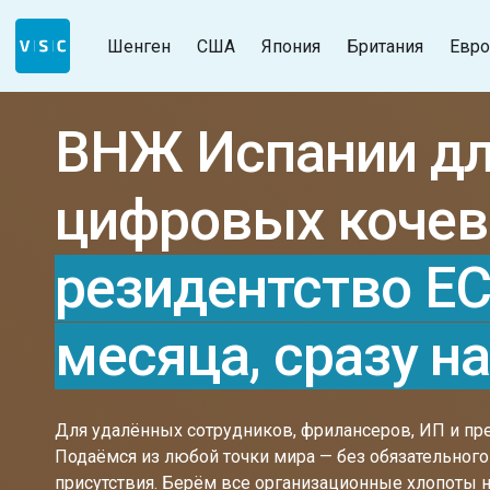
Шенген
США
Япония
Британия
Евро
ВНЖ Испании д
цифровых кочев
резидентство ЕС
месяца, сразу на
Для удалённых сотрудников, фрилансеров, ИП и пр
Подаёмся из любой точки мира — без обязательног
присутствия. Берём все организационные хлопоты н