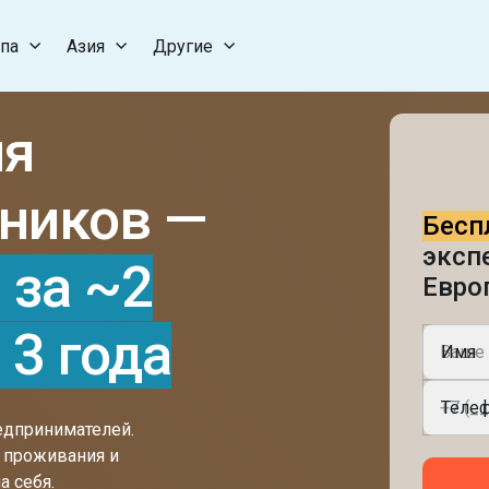
па
Азия
Другие
ля
ников —
Бесп
эксп
 за ~2
Евро
 3 года
Имя
Телеф
едпринимателей.
о проживания и
а себя.