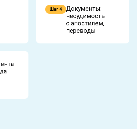
Документы:
Шаг 4
несудимость
с апостилем,
переводы
дента
ода