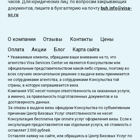
часов. Для юридических лиц: по вопросам закрывающих
документов, пишите в бухгалтерию на почту
buh.info@visa-
sc.ru
О компании
Отзывы
Контакты
Цены
Оплата
Акции
Блог
Карта сайта
* Уважаемые клиенты, обращаем ваше внимание на то, что
агентство Visa Services Center не является Консульством или
официальным представительством какой-либо страны, поэтому во
всех случаях окончательное решение о выдаче визы принимается
не сотрудниками агентства, а сотрудниками Консульства той
страны, в которую запрашивается виза.
Компания VSC несет полную ответственность за оказанные услуги,
а именно, за правильность подготовленных документов и за
достоверность данных.
За отказы в выдаче визы офицером Консульства по субъективным
причинам Центр Визовых Услуг ответственности не несет.
Консультация бесплатна при оплате услуг оформления визы. Если к
онсультация предоставляется как отдельная услуга, её стоимость с
оставляет 2 000 рублей.
Оставляя заявку на сайте, или обращаясь в Центр Визовых Услуг по