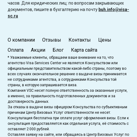
часов. Для юридических лиц: по вопросам закрывающих
документов, пишите в бухгалтерию на почту
buh.info@visa-
sc.ru
О компании
Отзывы
Контакты
Цены
Оплата
Акции
Блог
Карта сайта
* Уважаемые клиенты, обращаем ваше внимание на то, что
агентство Visa Services Center не является Консульством или
официальным представительством какой-либо страны, поэтому во
всех случаях окончательное решение о выдаче визы принимается
не сотрудниками агентства, а сотрудниками Консульства той
страны, в которую запрашивается виза.
Компания VSC несет полную ответственность за оказанные услуги,
а именно, за правильность подготовленных документов и за
достоверность данных.
За отказы в выдаче визы офицером Консульства по субъективным
причинам Центр Визовых Услуг ответственности не несет.
Консультация бесплатна при оплате услуг оформления визы. Если к
онсультация предоставляется как отдельная услуга, её стоимость с
оставляет 2 000 рублей.
Оставляя заявку на сайте, или обращаясь в Центр Визовых Услуг по