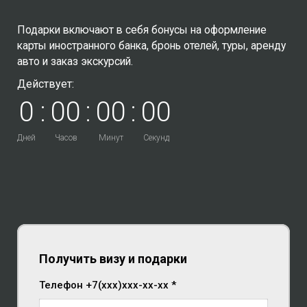
Подарки включают в себя бонусы на оформление
карты иностранного банка, бронь отелей, туры, аренду
авто и заказ экскурсий.
Действует:
0
:
0
0
:
0
0
:
0
0
Дней
Часов
Минут
Секунд
Получить визу и подарки
Телефон +7(xxx)xxx-xx-xx *