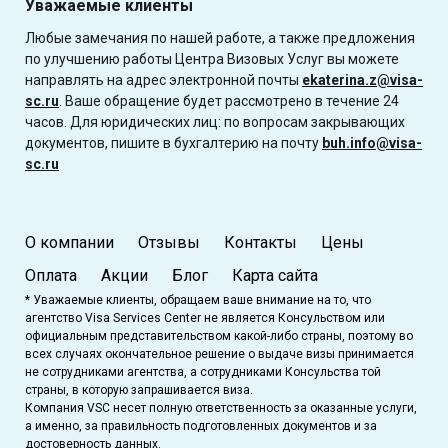
Уважаемые клиенты
Любые замечания по нашей работе, а также предложения
по улучшению работы Центра Визовых Услуг вы можете
направлять на адрес электронной почты
ekaterina.z@visa-
sc.ru
. Ваше обращение будет рассмотрено в течение 24
часов. Для юридических лиц: по вопросам закрывающих
документов, пишите в бухгалтерию на почту
buh.info@visa-
sc.ru
О компании
Отзывы
Контакты
Цены
Оплата
Акции
Блог
Карта сайта
* Уважаемые клиенты, обращаем ваше внимание на то, что
агентство Visa Services Center не является Консульством или
официальным представительством какой-либо страны, поэтому во
всех случаях окончательное решение о выдаче визы принимается
не сотрудниками агентства, а сотрудниками Консульства той
страны, в которую запрашивается виза.
Компания VSC несет полную ответственность за оказанные услуги,
а именно, за правильность подготовленных документов и за
достоверность данных.