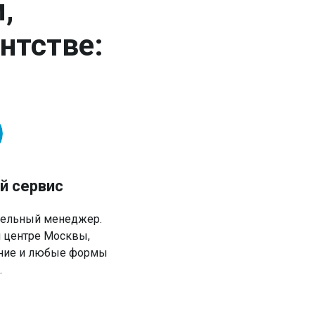
,
нтстве:
й сервис
дельный менеджер.
 центре Москвы,
ение и любые формы
.