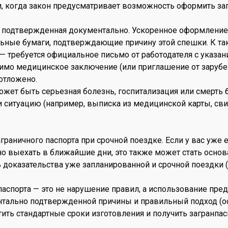
 когда закон предусматривает возможность оформить загр
у, подтвержденная документально. Ускоренное оформление
ьные бумаги, подтверждающие причину этой спешки. К та
 требуется официальное письмо от работодателя с указани
димо медицинское заключение (или приглашение от заруб
отложено.
жет быть серьезная болезнь, госпитализация или смерть
ситуацию (например, выписка из медицинской карты, сви
аничного паспорта при срочной поездке. Если у вас уже е
жно выехать в ближайшие дни, это также может стать осн
ь доказательства уже запланированной и срочной поездки 
паспорта — это не нарушение правил, а использование пр
ентально подтвержденной причины и правильный подход (
ть стандартные сроки изготовления и получить загранпасп