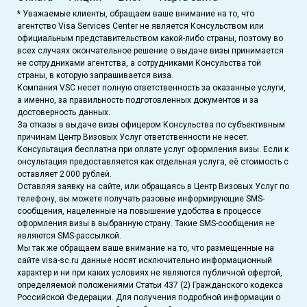
* Уважаемые клиенты, обращаем ваше внимание на то, что
агентство Visa Services Center не является Консульством или
официальным представительством какой-либо страны, поэтому во
всех случаях окончательное решение о выдаче визы принимается
не сотрудниками агентства, а сотрудниками Консульства той
страны, в которую запрашивается виза.
Компания VSC несет полную ответственность за оказанные услуги,
а именно, за правильность подготовленных документов и за
достоверность данных.
За отказы в выдаче визы офицером Консульства по субъективным
причинам Центр Визовых Услуг ответственности не несет.
Консультация бесплатна при оплате услуг оформления визы. Если к
онсультация предоставляется как отдельная услуга, её стоимость с
оставляет 2 000 рублей.
Оставляя заявку на сайте, или обращаясь в Центр Визовых Услуг по
телефону, вы можете получать разовые информирующие SMS-
сообщения, нацеленные на повышение удобства в процессе
оформления визы в выбранную страну. Такие SMS-сообщения не
являются SMS-рассылкой.
Мы так же обращаем ваше внимание на то, что размещенные на
сайте visa-sc.ru данные носят исключительно информационный
характер и ни при каких условиях не являются публичной офертой,
определяемой положениями Статьи 437 (2) Гражданского кодекса
Российской Федерации. Для получения подробной информации о