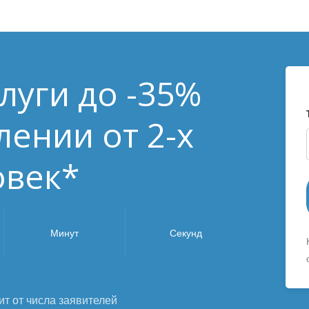
луги до -35%
ении от 2-х
овек*
Минут
Секунд
ит от числа заявителей