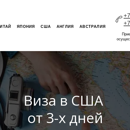
+7
+7
ИТАЙ
ЯПОНИЯ
США
АНГЛИЯ
АВСТРАЛИЯ
При
осущес
Виза в США
от 3-х дней