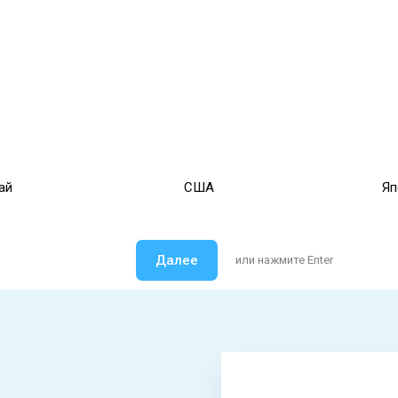
ай
США
Яп
Далее
или нажмите Enter