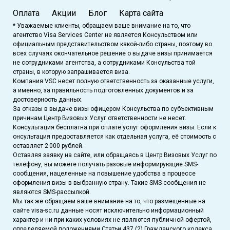
Оплата
Акции
Блог
Карта сайта
* Уважаемые клиенты, обращаем ваше внимание на то, что
агентство Visa Services Center не является Консульством или
официальным представительством какой-либо страны, поэтому во
всех случаях окончательное решение о выдаче визы принимается
не сотрудниками агентства, а сотрудниками Консульства той
страны, в которую запрашивается виза.
Компания VSC несет полную ответственность за оказанные услуги,
а именно, за правильность подготовленных документов и за
достоверность данных.
За отказы в выдаче визы офицером Консульства по субъективным
причинам Центр Визовых Услуг ответственности не несет.
Консультация бесплатна при оплате услуг оформления визы. Если к
онсультация предоставляется как отдельная услуга, её стоимость с
оставляет 2 000 рублей.
Оставляя заявку на сайте, или обращаясь в Центр Визовых Услуг по
телефону, вы можете получать разовые информирующие SMS-
сообщения, нацеленные на повышение удобства в процессе
оформления визы в выбранную страну. Такие SMS-сообщения не
являются SMS-рассылкой.
Мы так же обращаем ваше внимание на то, что размещенные на
сайте visa-sc.ru данные носят исключительно информационный
характер и ни при каких условиях не являются публичной офертой,
определяемой положениями Статьи 437 (2) Гражданского кодекса