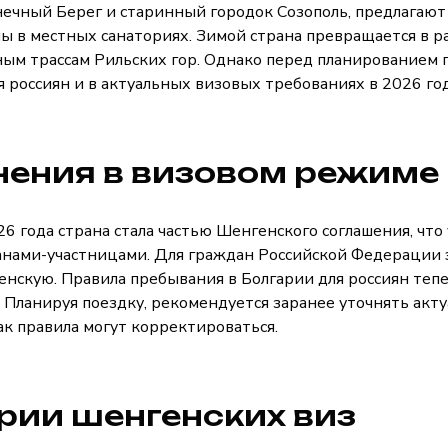
лнечный Берег и старинный городок Созополь, предлагаю
ы в местных санаториях. Зимой страна превращается в р
ым трассам Рильских гор. Однако перед планированием 
я россиян и в актуальных визовых требованиях в 2026 го
нения в визовом режиме
26 года страна стала частью Шенгенского соглашения, чт
ранами-участницами. Для граждан Российской Федерации э
енскую. Правила пребывания в Болгарии для россиян теп
 Планируя поездку, рекомендуется заранее уточнять акт
ак правила могут корректироваться.
рии шенгенских виз