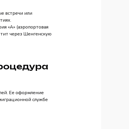
ые встречи или
ытиях.
рия «А» (аэропортовая
летит через Шенгенскую
процедура
елей. Ее оформление
 миграционной службе