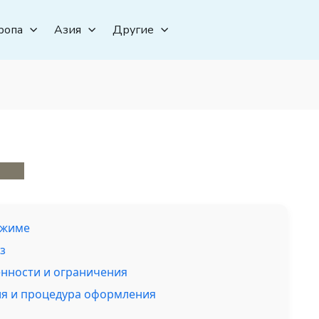
ропа
Азия
Другие
ежиме
з
енности и ограничения
вия и процедура оформления