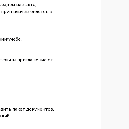
оездом или авто).
 при наличии билетов в
нии/учебе.
ательны приглашение от
вить пакет документов,
аний
.