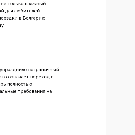
т не только пляжный
ай для любителей
поездки в Болгарию
ду.
о упразднило пограничный
то означает переход с
ерь полностью
уальные требования на