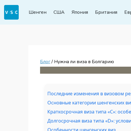
Шенген
США
Япония
Британия
Ев
Блог
/ Нужна ли виза в Болгарию
Последние изменения в визовом р
Основные категории шенгенских ви
Краткосрочная виза типа «C»: особ
Долгосрочная виза типа «D»: усло
Особенности шенгенских виз