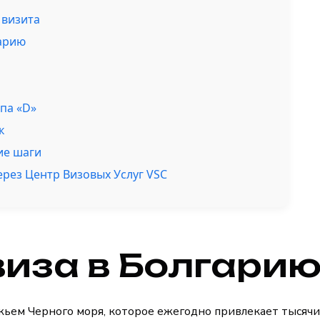
 визита
гарию
па «D»
к
ие шаги
рез Центр Визовых Услуг VSC
виза в Болгари
ьем Черного моря, которое ежегодно привлекает тысячи