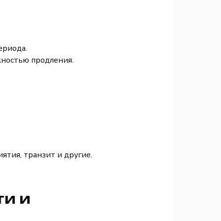
.
периода.
жностью продления.
иятия, транзит и другие.
ти и