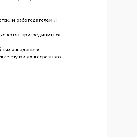
ургским работодателем и
рые хотят присоединиться
бных заведениях.
кие случаи долгосрочного