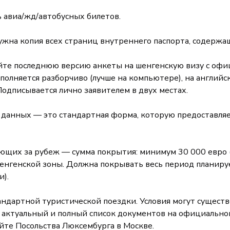
 авиа/жд/автобусных билетов.
ужна копия всех страниц внутреннего паспорта, содержа
айте последнюю версию анкеты на шенгенскую визу с офи
полняется разборчиво (лучше на компьютере), на английс
Подписывается лично заявителем в двух местах.
х данных — это стандартная форма, которую предоставля
ющих за рубеж — сумма покрытия: минимум 30 000 евро (
енгенской зоны. Должна покрывать весь период планиру
).
ндартной туристической поездки. Условия могут существ
 актуальный и полный список документов на официально
айте Посольства Люксембурга в Москве.