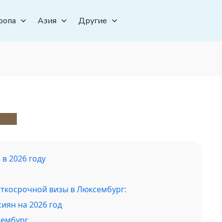
ропа
Азия
Другие
в 2026 году
аткосрочной визы в Люксембург:
иян на 2026 год
сембург