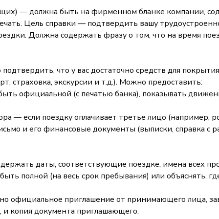
ающих) — должна быть на фирменном бланке компании, с
печать. Цель справки — подтвердить вашу трудоустроенн
оездки. Должна содержать фразу о том, что на время пое
одтвердить, что у вас достаточно средств для покрытия
т, страховка, экскурсии и т.д.). Можно предоставить:
быть официальной (с печатью банка), показывать движен
ра — если поездку оплачивает третье лицо (например, р
сьмо и его финансовые документы (выписки, справка с р
держать даты, соответствующие поездке, имена всех пр
быть полной (на весь срок пребывания) или объяснять, гд
жно официальное приглашение от принимающего лица, за
 и копия документа приглашающего.