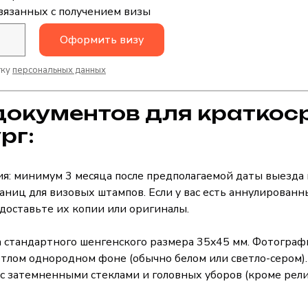
связанных с получением визы
Оформить визу
тку
персональных данных
документов для краткос
рг:
ия: минимум 3 месяца после предполагаемой даты выезда
аниц для визовых штампов. Если у вас есть аннулированн
едоставьте их копии или оригиналы.
 стандартного шенгенского размера 35x45 мм. Фотогра
ветлом однородном фоне (обычно белом или светло-сером
 с затемненными стеклами и головных уборов (кроме рел