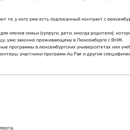
ают те, у кого уже есть подписанный контракт с люксемб
ля членов семьи (супруги, дети, иногда родители), кото
нцу, уже законно проживающему в Люксембурге с ВНЖ.
чные программы в люксембургских университетах или уче
онтеры, участники программ Au Pair и другие специфичес
перта,