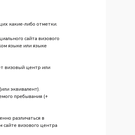
щих какие-либо отметки.
циального сайта визового
ком языке или языке
ет визовый центр или
или эквивалент).
емого пребывания (+
енно различаться в
м сайте визового центра