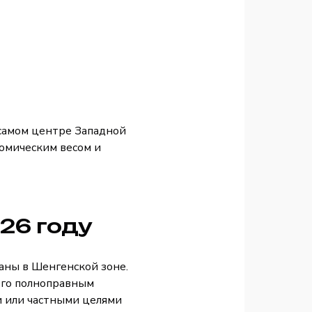
 самом центре Западной
номическим весом и
26 году
раны в Шенгенской зоне.
его полноправным
и или частными целями