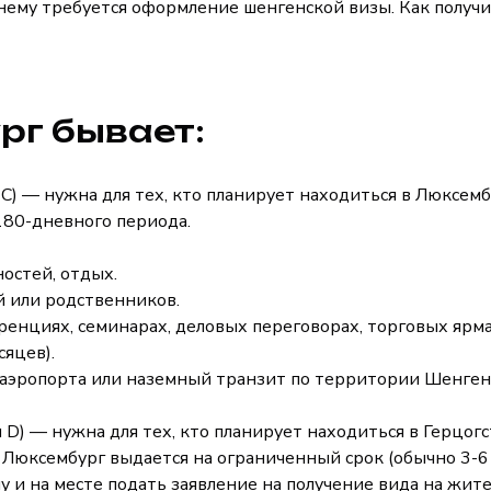
нему требуется оформление шенгенской визы. Как получи
рг бывает:
 C) — нужна для тех, кто планирует находиться в Люксемб
 180-дневного периода.
остей, отдых.
 или родственников.
енциях, семинарах, деловых переговорах, торговых ярма
сяцев).
аэропорта или наземный транзит по территории Шенгена
 D) — нужна для тех, кто планирует находиться в Герцог
в Люксембург выдается на ограниченный срок (обычно 3-6
ну и на месте подать заявление на получение вида на жит