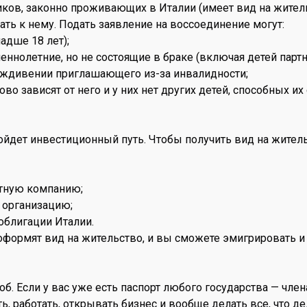
ников, законно проживающих в Италии (имеет вид на жител
ать к нему. Подать заявление на воссоединение могут:
адше 18 лет);
ннолетние, но не состоящие в браке (включая детей партн
а иждивении приглашающего из-за инвалидности;
о зависят от него и у них нет других детей, способных их
дойдет инвестиционный путь. Чтобы получить вид на жите
стную компанию;
 организацию;
облигации Италии.
оформят вид на жительство, и вы сможете эмигрировать и 
б. Если у вас уже есть паспорт любого государства — чл
ь, работать, открывать бизнес и вообще делать все, что 