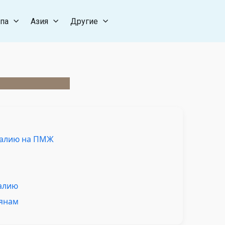
па
Азия
Другие
Италию на ПМЖ
талию
иянам