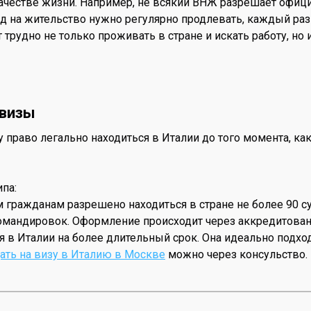
ачестве жизни. Например, не всякий ВНЖ разрешает официа
вид на жительство нужно регулярно продлевать, каждый р
т трудно не только проживать в стране и искать работу, но
 визы
у право легально находиться в Италии до того момента, к
па:
ким гражданам разрешено находиться в стране не более 90 
командировок. Оформление происходит через аккредитован
ся в Италии на более длительный срок. Она идеально подхо
ать на визу в Италию в Москве
можно через консульство.