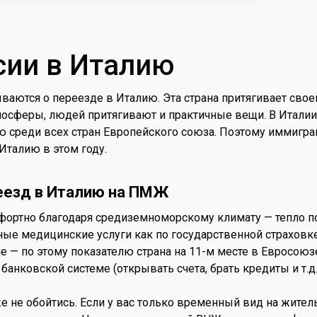
сии в Италию
аются о переезде в Италию. Эта страна притягивает своей
осферы, людей притягивают и практичные вещи. В Италии 
ю среди всех стран Европейского союза. Поэтому иммиграц
Италию в этом году.
еезд в Италию на ПМЖ
фортно благодаря средиземноморскому климату — тепло по
е медицинские услуги как по государственной страховке, 
 — по этому показателю страна на 11-м месте в Евросоюзе
анковской системе (открывать счета, брать кредиты и т.д.
е не обойтись. Если у вас только временный вид на жител