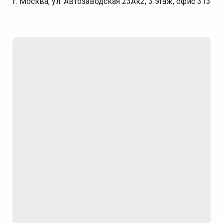
г. Москва, ул. Автозаводская 23Ак2, 3 этаж, офис 313