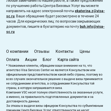
Любые замечания по нашей работе, а также предложения
по улучшению работы Центра Визовых Услуг вы можете
направлять на адрес электронной почты
ekaterina.z@visa-
sc.ru
. Ваше обращение будет рассмотрено в течение 24
часов. Для юридических лиц: по вопросам закрывающих
документов, пишите в бухгалтерию на почту
buh.info@visa-
sc.ru
О компании
Отзывы
Контакты
Цены
Оплата
Акции
Блог
Карта сайта
* Уважаемые клиенты, обращаем ваше внимание на то, что
агентство Visa Services Center не является Консульством или
официальным представительством какой-либо страны, поэтому во
всех случаях окончательное решение о выдаче визы принимается
не сотрудниками агентства, а сотрудниками Консульства той
страны, в которую запрашивается виза.
Компания VSC несет полную ответственность за оказанные услуги,
а именно, за правильность подготовленных документов и за
достоверность данных.
За отказы в выдаче визы офицером Консульства по субъективным
причинам Центр Визовых Услуг ответственности не несет.