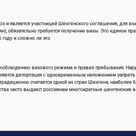
з и является участницей Шенгенского соглашения, для въе
), обязательно требуется получение визы. Это единое пра
 году и сложно ли это.
к соблюдению визового режима и правил пребывания. Нару
яется депортация с одновременным наложением запрета 
 традиционно считается одной из стран Шенгена, наиболе
ьства часто выдают россиянам многократные шенгенские 