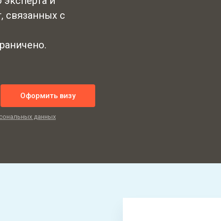
 эксперта и
, связанных с
граничено.
Оформить визу
сональных данных