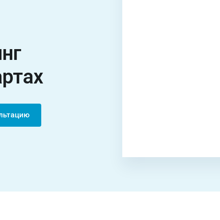
инг
артах
ультацию