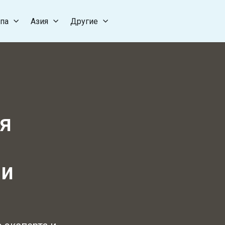
па
Азия
Другие
ня
 и