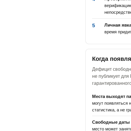
верификацию
непосредств
5
Личная явка
время приди
Когда появл
Дефицит свободны
не публикует для
гарантированного
Места выходят п
могут появляться 
статистика, а не г
Свободные даты 
место может занят