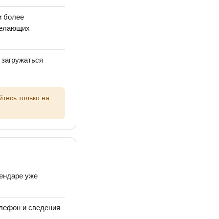
и более
желающих
 загружаться
йтесь только на
лендаре уже
елефон и сведения