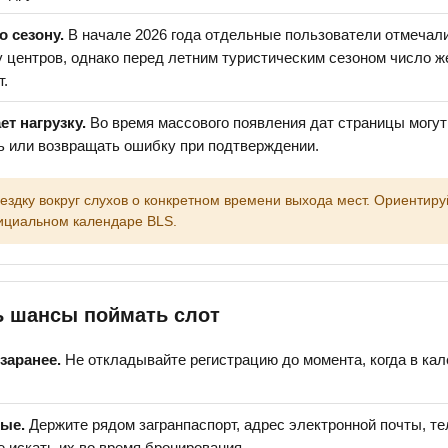
о сезону.
В начале 2026 года отдельные пользователи отмечал
 центров, однако перед летним туристическим сезоном число 
т.
т нагрузку.
Во время массового появления дат страницы могут
ь или возвращать ошибку при подтверждении.
ездку вокруг слухов о конкретном времени выхода мест. Ориентиру
ициальном календаре BLS.
ь шансы поймать слот
заранее.
Не откладывайте регистрацию до момента, когда в ка
ные.
Держите рядом загранпаспорт, адрес электронной почты, т
е искать их во время бронирования.