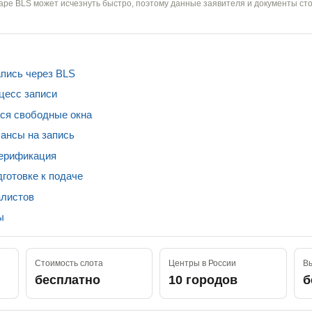
аре BLS может исчезнуть быстро, поэтому данные заявителя и документы сто
апись через BLS
цесс записи
ся свободные окна
ансы на запись
верификация
готовке к подаче
листов
ы
Стоимость слота
Центры в России
Вы
бесплатно
10 городов
б