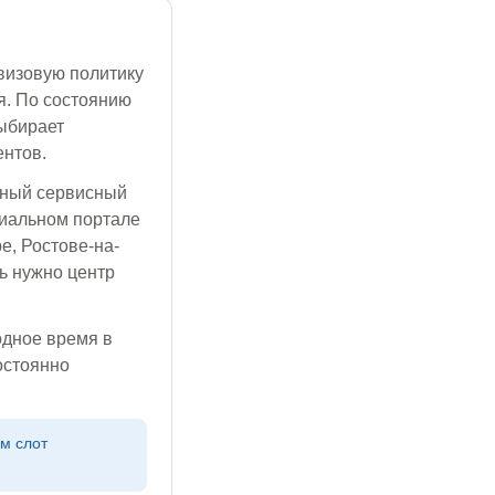
визовую политику
я. По состоянию
ыбирает
ентов.
ьный сервисный
циальном портале
е, Ростове-на-
ь нужно центр
одное время в
остоянно
м слот