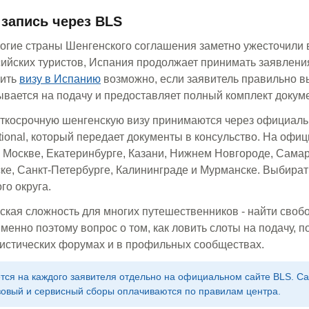
 запись через BLS
ногие страны Шенгенского соглашения заметно ужесточили 
ийских туристов, Испания продолжает принимать заявлени
чить
визу в Испанию
возможно, если заявитель правильно в
ывается на подачу и предоставляет полный комплект докум
аткосрочную шенгенскую визу принимаются через официал
ational, который передает документы в консульство. На офи
 Москве, Екатеринбурге, Казани, Нижнем Новгороде, Самар
ке, Санкт-Петербурге, Калининграде и Мурманске. Выбират
го округа.
ская сложность для многих путешественников - найти своб
менно поэтому вопрос о том, как ловить слоты на подачу, п
ристических форумах и в профильных сообществах.
ся на каждого заявителя отдельно на официальном сайте BLS. Са
зовый и сервисный сборы оплачиваются по правилам центра.