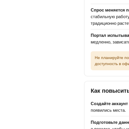
Спрос меняется п
стабильную работу
традиционно расте
Портал испытывае
медленно, зависат
Не планируйте по
доступность в оф
Как повысит
Создайте аккаунт 
появились места.
Подготовьте дан
о поездке, чтобы н