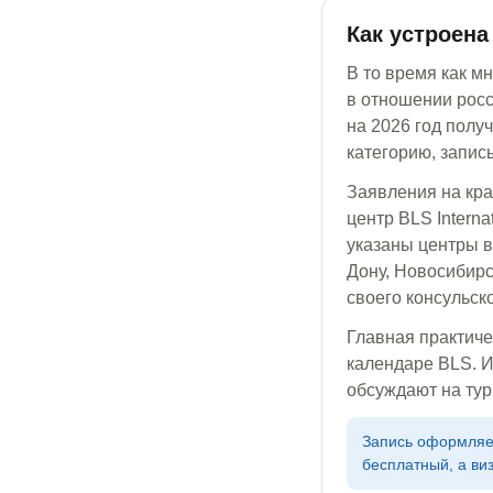
Как устроена
В то время как м
в отношении росс
на 2026 год полу
категорию, запис
Заявления на кр
центр BLS Intern
указаны центры в
Дону, Новосибирс
своего консульско
Главная практиче
календаре BLS. И
обсуждают на ту
Запись оформляет
бесплатный, а ви