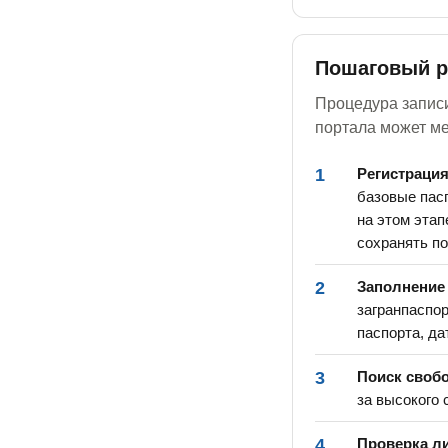
Пошаговый р
Процедура записи
портала может ме
1
Регистрация
базовые пас
на этом этап
сохранять п
2
Заполнение
загранпаспо
паспорта, да
3
Поиск свобо
за высокого 
4
Проверка л