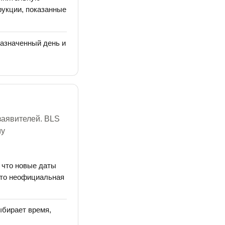
рукции, показанные
азначенный день и
заявителей. BLS
му
 что новые даты
Это неофициальная
ыбирает время,