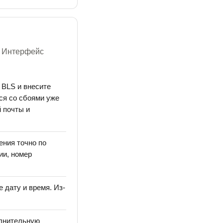
. Интерфейс
 BLS и внесите
ся со сбоями уже
 почты и
ения точно по
ии, номер
 дату и время. Из-
олнительную