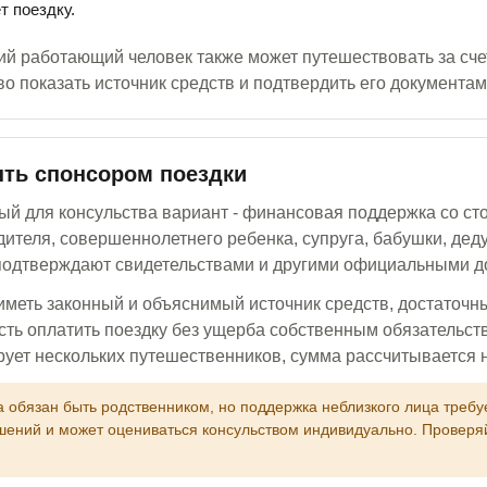
т поездку.
 работающий человек также может путешествовать за сче
во показать источник средств и подтвердить его документам
ыть спонсором поездки
й для консульства вариант - финансовая поддержка со ст
дителя, совершеннолетнего ребенка, супруга, бабушки, дед
 подтверждают свидетельствами и другими официальными д
меть законный и объяснимый источник средств, достаточны
сть оплатить поездку без ущерба собственным обязательст
ует нескольких путешественников, сумма рассчитывается н
а обязан быть родственником, но поддержка неблизкого лица требу
ений и может оцениваться консульством индивидуально. Проверяй