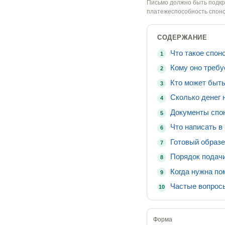
Письмо должно быть подкр
платежеспособность спонс
СОДЕРЖАНИЕ
Что такое спон
1
Кому оно требу
2
Кто может быт
3
Сколько денег 
4
Документы спо
5
Что написать в
6
Готовый образ
7
Порядок подач
8
Когда нужна п
9
Частые вопрос
10
Форма