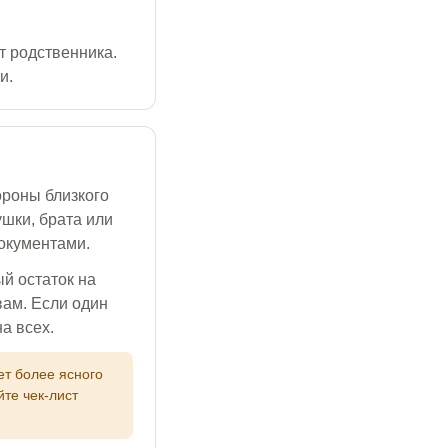
т родственника.
и.
ороны близкого
ушки, брата или
окументами.
й остаток на
вам. Если один
а всех.
ет более ясного
те чек-лист