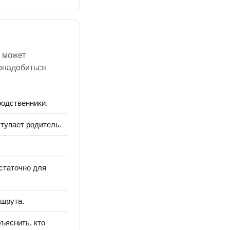
е может
онадобиться
родственники.
тупает родитель.
статочно для
шрута.
ъяснить, кто