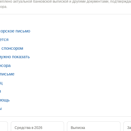
еплено актуальной банковской выпиской и другими документами, подтверж
ора.
сорское письмо
ется
ь спонсором
нужно показать
нсора
 письме
ец
и
омощь
ы
Средства в 2026
Выписка
З