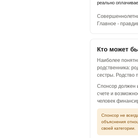
реально оплачивае
Совершеннолетний
Главное - правди
Кто может б
Наиболее понятны
родственника: ро
сестры. Родство
Спонсор должен и
счете и возможно
человек финансир
Спонсор не всегд
объяснения отнош
своей категории.