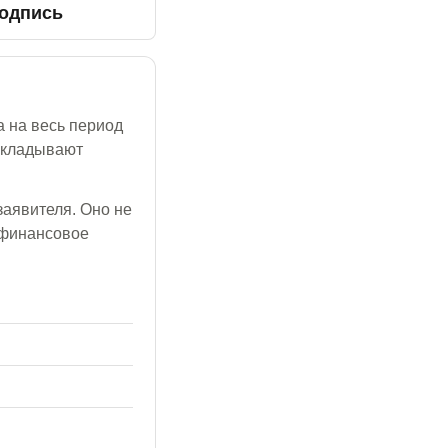
одпись
а на весь период
рикладывают
аявителя. Оно не
т финансовое