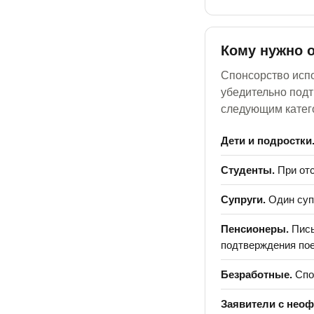
Кому нужно 
Спонсорство испо
убедительно подт
следующим катег
Дети и подростки
Студенты.
При отс
Супруги.
Один супр
Пенсионеры.
Пись
подтверждения пое
Безработные.
Спо
Заявители с нео