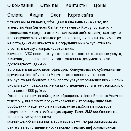
О компании
Отзывы
Контакты
Цены
Оплата
Акции
Блог
Карта сайта
* Уважаемые клиенты, обращаем ваше внимание на то, что
агентство Visa Services Center не является Консульством или
официальным представительством какой-либо страны, поэтому во
всех случаях окончательное решение о выдаче визы принимается
не сотрудниками агентства, а сотрудниками Консульства той
страны, в которую запрашивается виза.
Компания VSC несет полную ответственность за оказанные услуги,
а именно, за правильность подготовленных документов и за
достоверность данных.
За отказы в выдаче визы офицером Консульства по субъективным
причинам Центр Визовых Услуг ответственности не несет.
Консультация бесплатна при оплате услуг оформления визы. Если к
онсультация предоставляется как отдельная услуга, её стоимость с
оставляет 2 000 рублей.
Оставляя заявку на сайте, или обращаясь в Центр Визовых Услуг по
телефону, вы можете получать разовые информирующие SMS-
сообщения, нацеленные на повышение удобства в процессе
оформления визы в выбранную страну. Такие SMS-сообщения не
являются SMS-рассылкой.
Мы так же обращаем ваше внимание на то, что размещенные на
сайте visa-sc.ru данные носят исключительно информационный