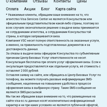
О компании
Отзывы
Контакты
Цены
Оплата
Акции
Блог
Карта сайта
* Уважаемые клиенты, обращаем ваше внимание на то, что
агентство Visa Services Center не является Консульством или
официальным представительством какой-либо страны, поэтому во
всех случаях окончательное решение о выдаче визы принимается
не сотрудниками агентства, а сотрудниками Консульства той
страны, в которую запрашивается виза.
Компания VSC несет полную ответственность за оказанные услуги,
а именно, за правильность подготовленных документов и за
достоверность данных.
За отказы в выдаче визы офицером Консульства по субъективным
причинам Центр Визовых Услуг ответственности не несет.
Консультация бесплатна при оплате услуг оформления визы. Если к
онсультация предоставляется как отдельная услуга, её стоимость с
оставляет 2 000 рублей.
Оставляя заявку на сайте, или обращаясь в Центр Визовых Услуг по
телефону, вы можете получать разовые информирующие SMS-
сообщения, нацеленные на повышение удобства в процессе
оформления визы в выбранную страну. Такие SMS-сообщения не
являются SMS-рассылкой.
Мы так же обращаем ваше внимание на то, что размещенные на
сайте visa-sc.ru данные носят исключительно информационный
характер и ни при каких условиях не являются публичной офертой,