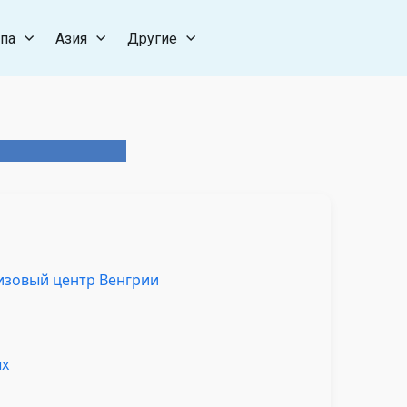
па
Азия
Другие
изовый центр Венгрии
ых