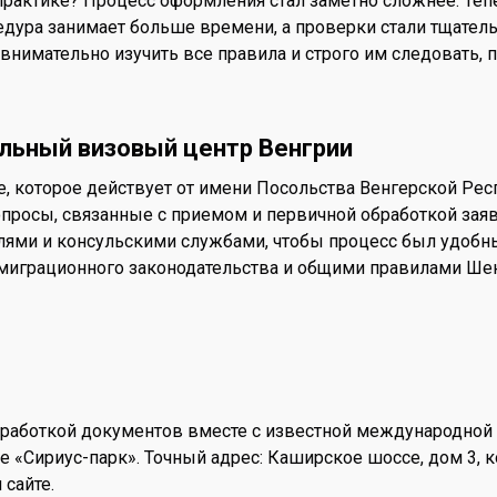
а практике? Процесс оформления стал заметно сложнее. Те
едура занимает больше времени, а проверки стали тщатель
 внимательно изучить все правила и строго им следовать,
льный визовый центр Венгрии
 которое действует от имени Посольства Венгерской Респу
просы, связанные с приемом и первичной обработкой зая
лями и консульскими службами, чтобы процесс был удобны
миграционного законодательства и общими правилами Шен
бработкой документов вместе с известной международной 
 «Сириус-парк». Точный адрес: Каширское шоссе, дом 3, ко
 сайте.