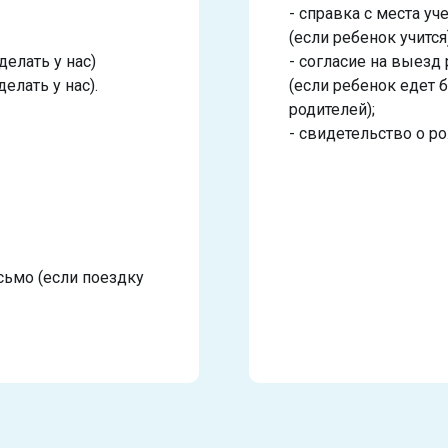
- справка с места у
(если ребенок учится)
делать у нас)
- согласие на выез
елать у нас).
(если ребенок едет б
родителей);
- свидетельство о р
исьмо (если поездку